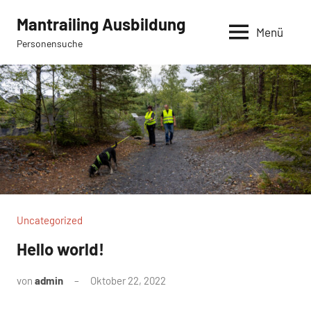
Zum
Mantrailing Ausbildung
Inhalt
Menü
Personensuche
springen
Uncategorized
Hello world!
von
admin
Oktober 22, 2022
Ein
Kommentar