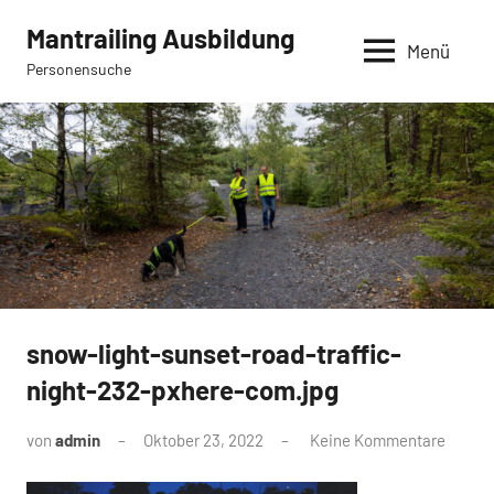
Zum
Mantrailing Ausbildung
Inhalt
Menü
Personensuche
springen
snow-light-sunset-road-traffic-
night-232-pxhere-com.jpg
von
admin
Oktober 23, 2022
Keine Kommentare