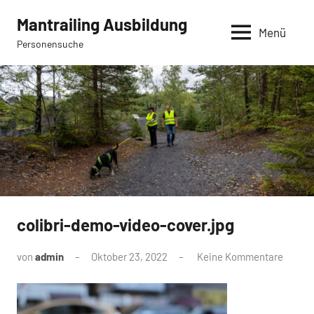
Zum
Mantrailing Ausbildung
Inhalt
Menü
Personensuche
springen
colibri-demo-video-cover.jpg
von
admin
Oktober 23, 2022
Keine Kommentare