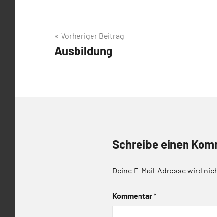
Beitrags-
Vorheriger Beitrag
Ausbildung
Navigation
Schreibe einen Kom
Deine E-Mail-Adresse wird nich
Kommentar
*