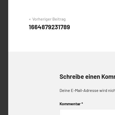
Beitrags-
Vorheriger Beitrag
1664879231789
Navigation
Schreibe einen Kom
Deine E-Mail-Adresse wird nich
Kommentar
*