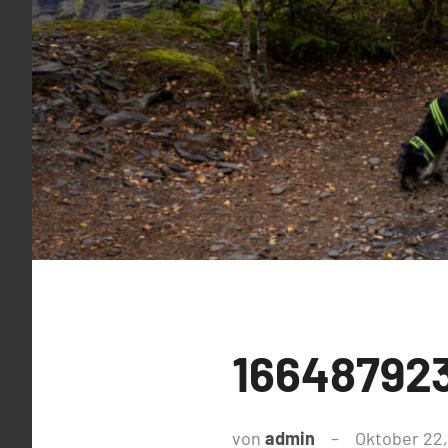
16648792
von
admin
Oktober 22